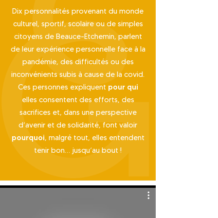
Dix personnalités provenant du monde
culturel, sportif, scolaire ou de simples
citoyens de Beauce-Etchemin, parlent
de leur expérience personnelle face à la
pandémie, des difficultés ou des
inconvénients subis à cause de la covid.
pour qui
Ces personnes expliquent
elles consentent des efforts, des
sacrifices et, dans une perspective
d’avenir et de solidarité, font valoir
pourquoi
, malgré tout, elles entendent
tenir bon… jusqu’au bout !