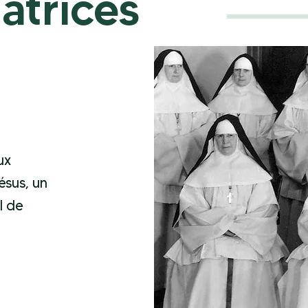
atrices
ux
ésus, un
l de