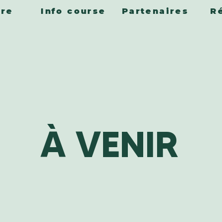
ire
Info course
Partenaires
R
À VENIR