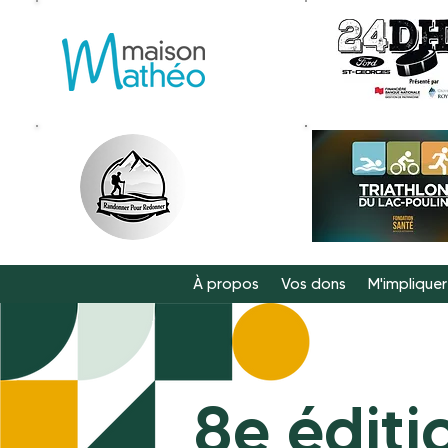
À propos
Vos dons
M'impliquer
8e éditi