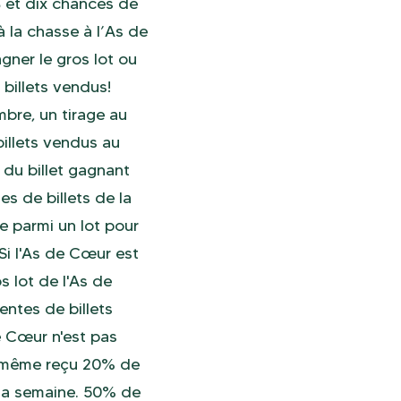
$ et dix chances de
à la chasse à l’As de
gner le gros lot ou
 billets vendus!
bre, un tirage au
billets vendus au
 du billet gagnant
s de billets de la
e parmi un lot pour
 Si l'As de Cœur est
s lot de l'As de
entes de billets
e Cœur n'est pas
e même reçu 20% de
e la semaine. 50% de