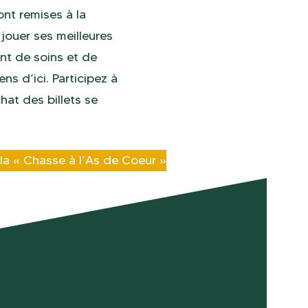
ont remises à la
 jouer ses meilleures
nt de soins et de
s d’ici. Participez à
chat des billets se
 la « Chasse à l’As de Coeur »