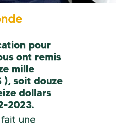
onde
cation pour
nous ont remis
ze mille
 ), soit douze
eize dollars
22-2023.
 fait une