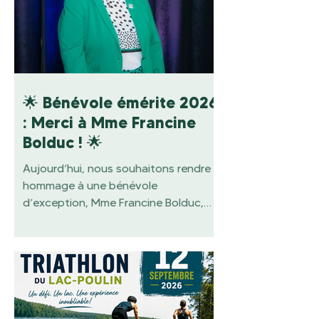
🌟 Bénévole émérite 2026
: Merci à Mme Francine
Bolduc ! 🌟
Aujourd’hui, nous souhaitons rendre
hommage à une bénévole
d’exception, Mme Francine Bolduc,
notre bénévole émérite 2026. 💛 Dans
l’ombre, mais toujours présente
lorsqu’on a besoin d’elle, Francine
contribue grandement aux activités
de la Fondation Santé Beauce-
Etchemin. Accompagnée de plusieurs