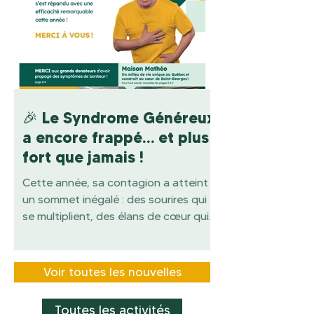
entreprise qui souhaite contribuer au
succès de cet événement est la
bienvenue. C'est une belle occasion
de soutenir la communauté tout en
offrant de la visibilité à votre
organisation. 🙋 Des bénévoles sont a
🎉 Le Syndrome Généreux
a encore frappé… et plus
fort que jamais !
Cette année, sa contagion a atteint
un sommet inégalé : des sourires qui
se multiplient, des élans de cœur qui
se propagent à toute vitesse et une
solidarité qui illumine toute la région.
Impossible d’y résister… et c’est ce
Voir toutes les nouvelles
qui fait toute sa beauté 💛 Grâce à
votre immense générosité, la
Toutes les activités