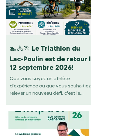
anciennes collègues de travail tout
aussi dévouées, elle consacre
généreusement son temps au
publipostage de nos reçus, dépliants
et autres envois postaux. Que ce soit
pour quelques h
🏊🚴🏃 Le Triathlon du
Lac-Poulin est de retour le
12 septembre 2026!
Que vous soyez un athlète
d'expérience ou que vous souhaitiez
relever un nouveau défi, c'est le
moment de vous inscrire! 💪 📅 Date
limite d'inscription : 10 juillet 2026 Ne
tardez pas à réserver votre place! 🤝
Nous sommes également à la
recherche de partenaires! Toute