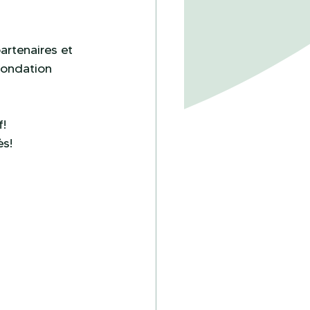
artenaires et 
Fondation 
f!
ès!