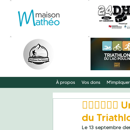
À propos
Vos dons
M'impliquer
🏊‍♂️🚴‍♀️
du Triathl
Le 13 septembre der