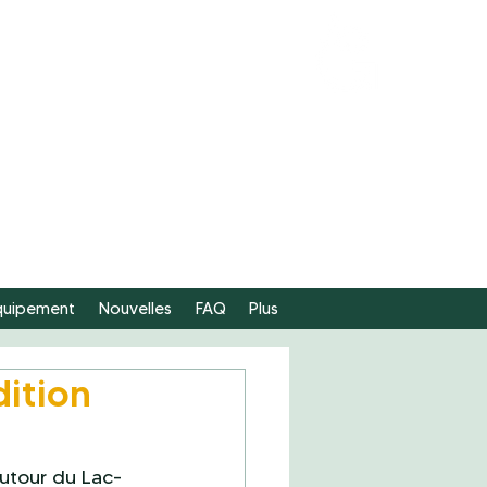
FAIRE
UN DON
équipement
Nouvelles
FAQ
Plus
édition
autour du Lac-