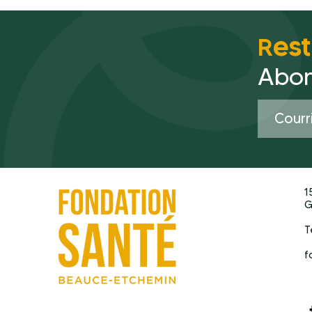
es
R
Abon
1
G
T
f