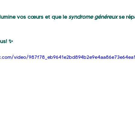
llumine vos cœurs et que le 
syndrome généreux
 se ré
us! ✨
atic.com/video/987f78_eb9641e2bd894b2e9e4aa86e73e64ea