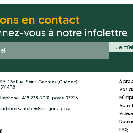
tons en contact
nez-vous à notre infolettre
Je m'
À pro
515, 17e Rue, Saint-Georges (Québec)
5Y 4T8
Vos d
M'impl
éléphone : 418 228-2031, poste 37936
Activi
ondation.santebe@ssss.gouv.qc.ca
Vidéo
Nouve
FAQ