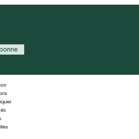
abonne
pos
ons
iquer
tés
s
lles