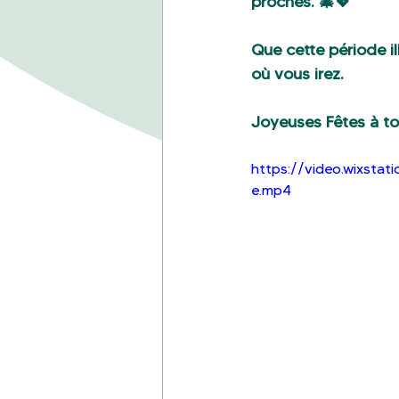
proches. 🎄💖
Que cette période i
où vous irez.
Joyeuses Fêtes à to
https://video.wixst
e.mp4