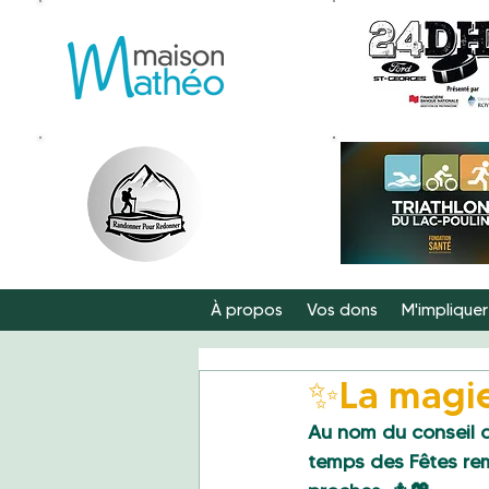
À propos
Vos dons
M'impliquer
✨La magie
Au nom du conseil d
temps des Fêtes re