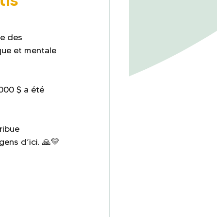
le des 
que et mentale 
000 $ a été 
ribue 
gens d’ici. 🙏💛