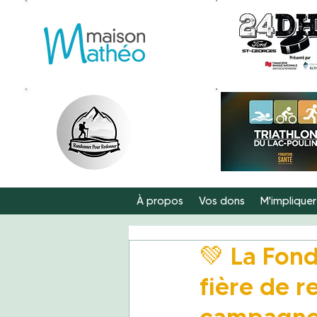
À propos
Vos dons
M'impliquer
💚 La Fon
fière de r
campagne