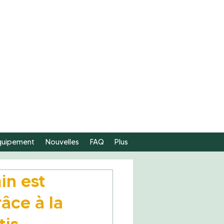
FAIRE
UN DON
équipement
Nouvelles
FAQ
Plus
in est
âce à la
is